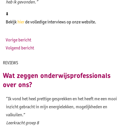
heb ik gevonden.”
⬇️
Bekijk
hier
de volledige interviews op onze website.
Vorige bericht
Volgend bericht
REVIEWS
Wat zeggen onderwijsprofessionals
over ons?
“Ik vond het heel prettige gesprekken en het heeft me een mooi
“Wa
inzicht gebracht in mijn energielekken, mogelijkheden en
mij
valkuilen.”
Zij
Leerkracht groep 8