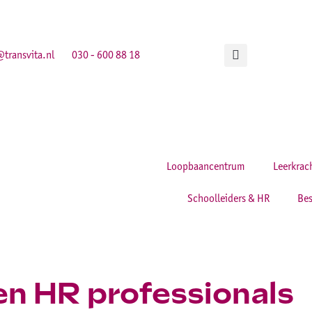
transvita.nl
030 - 600 88 18
Loopbaancentrum
Leerkrac
Schoolleiders & HR
Bes
n HR professionals