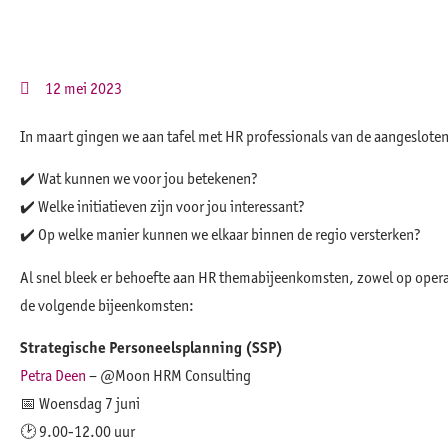
12 mei 2023
In maart gingen we aan tafel met HR professionals van de aangesloten 
✔️ Wat kunnen we voor jou betekenen?
✔️ Welke initiatieven zijn voor jou interessant?
✔️ Op welke manier kunnen we elkaar binnen de regio versterken?
Al snel bleek er behoefte aan HR themabijeenkomsten, zowel op operat
de volgende bijeenkomsten:
Strategische Personeelsplanning (SSP)
Petra Deen
– @Moon HRM Consulting
📅 Woensdag 7 juni
🕑 9.00-12.00 uur