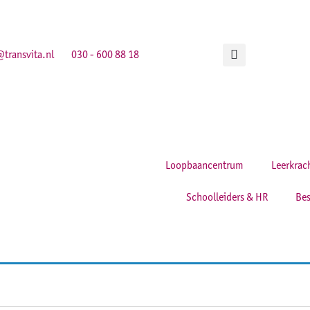
transvita.nl
030 - 600 88 18
Loopbaancentrum
Leerkrac
Schoolleiders & HR
Bes