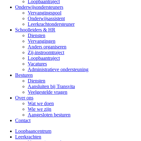
Loopbaantraject
Onderwijsondersteuners
Vervangingspool
Onderwijsassistent
Leerkrachtondersteuner
Schoolleiders & HR
Diensten
Vervangingen
Anders organiseren
Zij-instroomtraject
Loopbaantraject
Vacatures
Administratieve ondersteuning
Besturen
Diensten
Aansluiten bij Transvita
Veelgestelde vragen
Over ons
Wat we doen
Wie we zijn
Aangesloten besturen
Contact
Loopbaancentrum
Leerkrachten