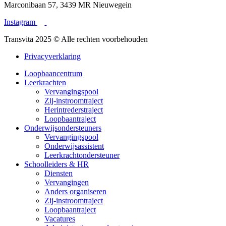
Marconibaan 57, 3439 MR Nieuwegein
Instagram
Transvita 2025 © Alle rechten voorbehouden
Privacyverklaring
Loopbaancentrum
Leerkrachten
Vervangingspool
Zij-instroomtraject
Herintrederstraject
Loopbaantraject
Onderwijsondersteuners
Vervangingspool
Onderwijsassistent
Leerkrachtondersteuner
Schoolleiders & HR
Diensten
Vervangingen
Anders organiseren
Zij-instroomtraject
Loopbaantraject
Vacatures