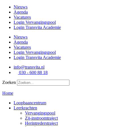
Ga
Nieuws
naar
Agenda
de
Vacatures
inhoud
Login Vervangingspool
Login Transvita Academie
Nieuws
Agenda
Vacatures
Login Vervangingspool
Login Transvita Academie
info@transvita.nl
030 - 600 88 18
Zoeken
Home
Loopbaancentrum
Leerkrachten
Vervangingspool
Zij-instroomtraject
Herintrederstraject