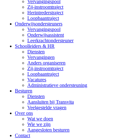
Vervangingspool
Zij-instroomtraject
Herintrederstraject
Loopbaantraject
Onderwijsondersteuners
Vervangingspool
Onderwijsassistent
Leerkrachtondersteuner
Schoolleiders & HR
Diensten
Vervangingen
Anders organiseren
Zij-instroomtraject
Loopbaantraject
Vacatures
Administratieve ondersteuning
Besturen
Diensten
Aansluiten bij Transvita
Veelgestelde vragen
Over ons
Wat we doen
Wie we zijn
Aangesloten besturen
Contact