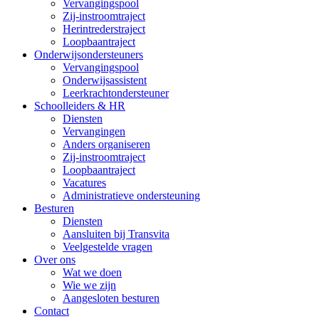
Vervangingspool
Zij-instroomtraject
Herintrederstraject
Loopbaantraject
Onderwijsondersteuners
Vervangingspool
Onderwijsassistent
Leerkrachtondersteuner
Schoolleiders & HR
Diensten
Vervangingen
Anders organiseren
Zij-instroomtraject
Loopbaantraject
Vacatures
Administratieve ondersteuning
Besturen
Diensten
Aansluiten bij Transvita
Veelgestelde vragen
Over ons
Wat we doen
Wie we zijn
Aangesloten besturen
Contact