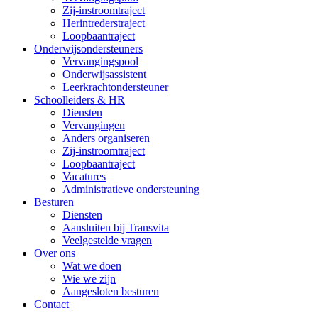
Zij-instroomtraject
Herintrederstraject
Loopbaantraject
Onderwijsondersteuners
Vervangingspool
Onderwijsassistent
Leerkrachtondersteuner
Schoolleiders & HR
Diensten
Vervangingen
Anders organiseren
Zij-instroomtraject
Loopbaantraject
Vacatures
Administratieve ondersteuning
Besturen
Diensten
Aansluiten bij Transvita
Veelgestelde vragen
Over ons
Wat we doen
Wie we zijn
Aangesloten besturen
Contact