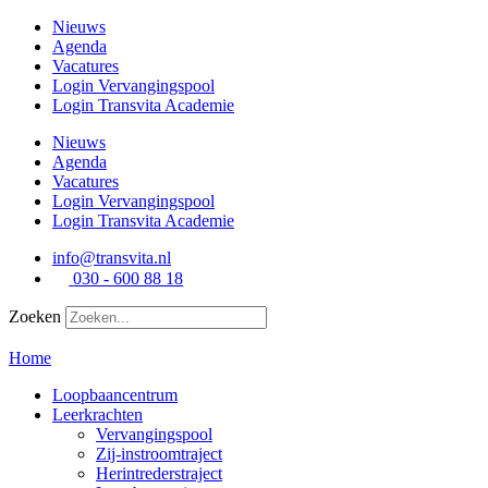
Ga
Nieuws
naar
Agenda
de
Vacatures
inhoud
Login Vervangingspool
Login Transvita Academie
Nieuws
Agenda
Vacatures
Login Vervangingspool
Login Transvita Academie
info@transvita.nl
030 - 600 88 18
Zoeken
Home
Loopbaancentrum
Leerkrachten
Vervangingspool
Zij-instroomtraject
Herintrederstraject