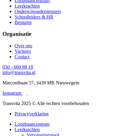
Loopbaancentrum
Leerkrachten
Onderwijsondersteuners
Schoolleiders & HR
Besturen
Organisatie
Over ons
Vactures
Contact
030 - 600 88 18
info@transvita.nl
Marconibaan 57, 3439 MR Nieuwegein
Instagram
Transvita 2025 © Alle rechten voorbehouden
Privacyverklaring
Loopbaancentrum
Leerkrachten
Vervangingspool