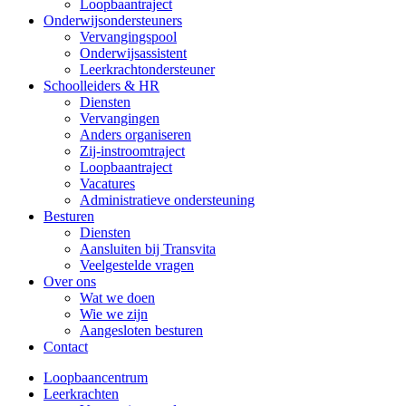
Loopbaantraject
Onderwijsondersteuners
Vervangingspool
Onderwijsassistent
Leerkrachtondersteuner
Schoolleiders & HR
Diensten
Vervangingen
Anders organiseren
Zij-instroomtraject
Loopbaantraject
Vacatures
Administratieve ondersteuning
Besturen
Diensten
Aansluiten bij Transvita
Veelgestelde vragen
Over ons
Wat we doen
Wie we zijn
Aangesloten besturen
Contact
Loopbaancentrum
Leerkrachten