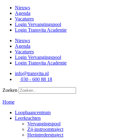
Ga
Nieuws
naar
Agenda
de
Vacatures
inhoud
Login Vervangingspool
Login Transvita Academie
Nieuws
Agenda
Vacatures
Login Vervangingspool
Login Transvita Academie
info@transvita.nl
030 - 600 88 18
Zoeken
Home
Loopbaancentrum
Leerkrachten
Vervangingspool
Zij-instroomtraject
Herintrederstraject