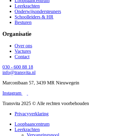
Loopbaancentrum
Leerkrachten
Onderwijsondersteuners
Schoolleiders & HR
Besturen
Organisatie
Over ons
Vactures
Contact
030 - 600 88 18
info@transvita.nl
Marconibaan 57, 3439 MR Nieuwegein
Instagram
Transvita 2025 © Alle rechten voorbehouden
Privacyverklaring
Loopbaancentrum
Leerkrachten
Vervangingspool