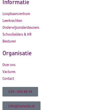
Informatie
Loopbaancentrum
Leerkrachten
Onderwijsondersteuners
Schoolleiders & HR
Besturen
Organisatie
Over ons
Vactures
Contact
030 - 600 88 18
info@transvita.nl