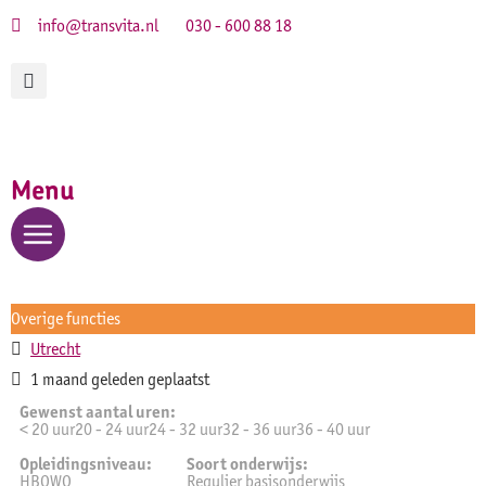
info@transvita.nl
030 - 600 88 18
Menu
Overige functies
Utrecht
1 maand geleden geplaatst
Gewenst aantal uren:
< 20 uur20 - 24 uur24 - 32 uur32 - 36 uur36 - 40 uur
Opleidingsniveau:
Soort onderwijs:
HBOWO
Regulier basisonderwijs