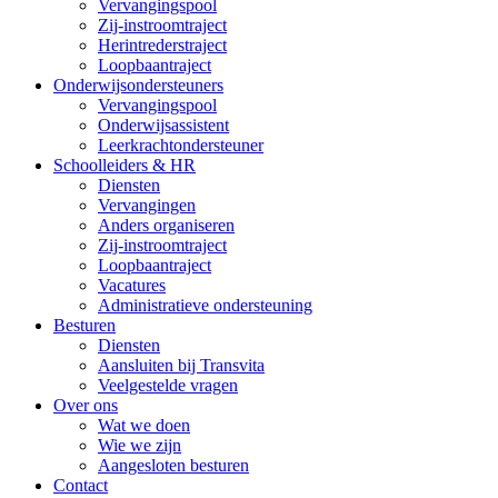
Vervangingspool
Zij-instroomtraject
Herintrederstraject
Loopbaantraject
Onderwijsondersteuners
Vervangingspool
Onderwijsassistent
Leerkrachtondersteuner
Schoolleiders & HR
Diensten
Vervangingen
Anders organiseren
Zij-instroomtraject
Loopbaantraject
Vacatures
Administratieve ondersteuning
Besturen
Diensten
Aansluiten bij Transvita
Veelgestelde vragen
Over ons
Wat we doen
Wie we zijn
Aangesloten besturen
Contact