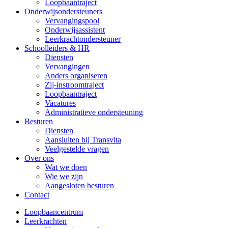
Loopbaantraject
Onderwijsondersteuners
Vervangingspool
Onderwijsassistent
Leerkrachtondersteuner
Schoolleiders & HR
Diensten
Vervangingen
Anders organiseren
Zij-instroomtraject
Loopbaantraject
Vacatures
Administratieve ondersteuning
Besturen
Diensten
Aansluiten bij Transvita
Veelgestelde vragen
Over ons
Wat we doen
Wie we zijn
Aangesloten besturen
Contact
Loopbaancentrum
Leerkrachten