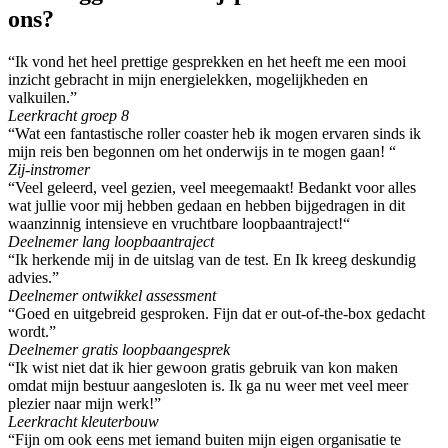
ons?
“Ik vond het heel prettige gesprekken en het heeft me een mooi
inzicht gebracht in mijn energielekken, mogelijkheden en
valkuilen.”
Leerkracht groep 8
“Wat een fantastische roller coaster heb ik mogen ervaren sinds ik
mijn reis ben begonnen om het onderwijs in te mogen gaan! “
Zij-instromer
“Veel geleerd, veel gezien, veel meegemaakt! Bedankt voor alles
wat jullie voor mij hebben gedaan en hebben bijgedragen in dit
waanzinnig intensieve en vruchtbare loopbaantraject!“
Deelnemer lang loopbaantraject
“Ik herkende mij in de uitslag van de test. En Ik kreeg deskundig
advies.”
Deelnemer ontwikkel assessment
“Goed en uitgebreid gesproken. Fijn dat er out-of-the-box gedacht
wordt.”
Deelnemer gratis loopbaangesprek
“Ik wist niet dat ik hier gewoon gratis gebruik van kon maken
omdat mijn bestuur aangesloten is. Ik ga nu weer met veel meer
plezier naar mijn werk!”
Leerkracht kleuterbouw
“Fijn om ook eens met iemand buiten mijn eigen organisatie te