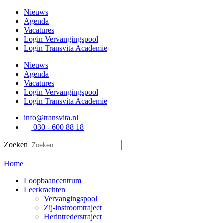
Ga
Nieuws
naar
Agenda
de
Vacatures
inhoud
Login Vervangingspool
Login Transvita Academie
Nieuws
Agenda
Vacatures
Login Vervangingspool
Login Transvita Academie
info@transvita.nl
030 - 600 88 18
Zoeken
Home
Loopbaancentrum
Leerkrachten
Vervangingspool
Zij-instroomtraject
Herintrederstraject