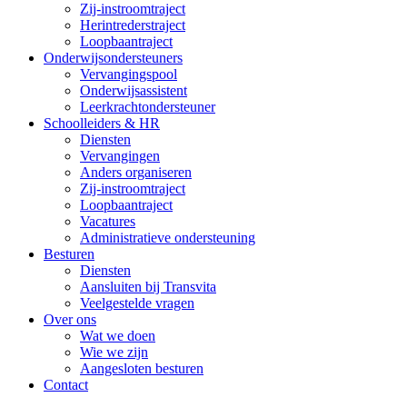
Zij-instroomtraject
Herintrederstraject
Loopbaantraject
Onderwijsondersteuners
Vervangingspool
Onderwijsassistent
Leerkrachtondersteuner
Schoolleiders & HR
Diensten
Vervangingen
Anders organiseren
Zij-instroomtraject
Loopbaantraject
Vacatures
Administratieve ondersteuning
Besturen
Diensten
Aansluiten bij Transvita
Veelgestelde vragen
Over ons
Wat we doen
Wie we zijn
Aangesloten besturen
Contact