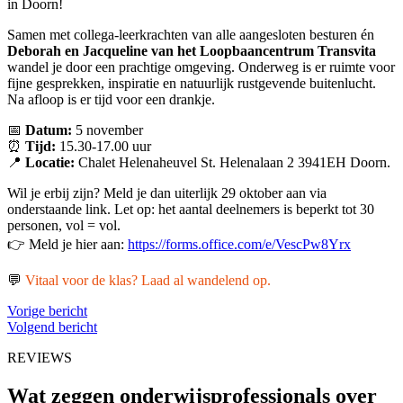
in Doorn!
Samen met collega-leerkrachten van alle aangesloten besturen én
Deborah en Jacqueline van het Loopbaancentrum Transvita
wandel je door een prachtige omgeving. Onderweg is er ruimte voor
fijne gesprekken, inspiratie en natuurlijk rustgevende buitenlucht.
Na afloop is er tijd voor een drankje.
📅
Datum:
5 november
⏰
Tijd:
15.30-17.00 uur
📍
Locatie:
Chalet Helenaheuvel St. Helenalaan 2 3941EH Doorn.
Wil je erbij zijn? Meld je dan uiterlijk 29 oktober aan via
onderstaande link. Let op: het aantal deelnemers is beperkt tot 30
personen, vol = vol.
👉 Meld je hier aan:
https://forms.office.com/e/VescPw8Yrx
💬
Vitaal voor de klas? Laad al wandelend op.
Vorige bericht
Volgend bericht
REVIEWS
Wat zeggen onderwijsprofessionals over