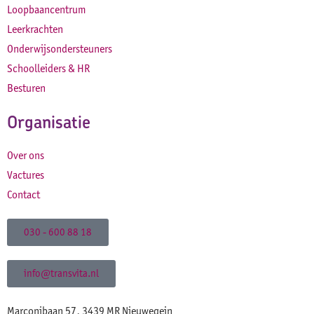
Loopbaancentrum
Leerkrachten
Onderwijsondersteuners
Schoolleiders & HR
Besturen
Organisatie
Over ons
Vactures
Contact
030 - 600 88 18
info@transvita.nl
Marconibaan 57, 3439 MR Nieuwegein