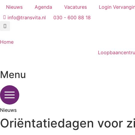
Ga
Nieuws
Agenda
Vacatures
Login Vervangi
naar
info@transvita.nl
030 - 600 88 18
de
inhoud
Home
Loopbaancentr
Menu
Nieuws
Oriëntatiedagen voor zi