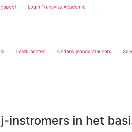
ngspool
Login Transvita Academie
um
Leerkrachten
Onderwijsondersteuners
Sch
j-instromers in het bas