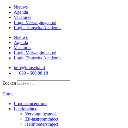
Ga
Nieuws
naar
Agenda
de
Vacatures
inhoud
Login Vervangingspool
Login Transvita Academie
Nieuws
Agenda
Vacatures
Login Vervangingspool
Login Transvita Academie
info@transvita.nl
030 - 600 88 18
Zoeken
Home
Loopbaancentrum
Leerkrachten
Vervangingspool
Zij-instroomtraject
Herintrederstraject