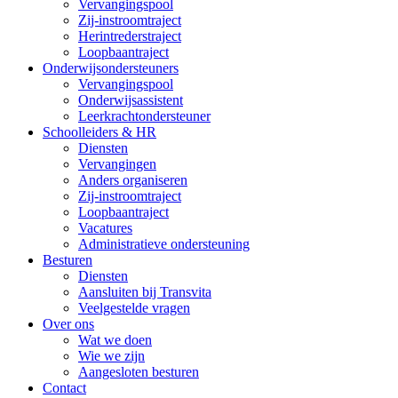
Vervangingspool
Zij-instroomtraject
Herintrederstraject
Loopbaantraject
Onderwijsondersteuners
Vervangingspool
Onderwijsassistent
Leerkrachtondersteuner
Schoolleiders & HR
Diensten
Vervangingen
Anders organiseren
Zij-instroomtraject
Loopbaantraject
Vacatures
Administratieve ondersteuning
Besturen
Diensten
Aansluiten bij Transvita
Veelgestelde vragen
Over ons
Wat we doen
Wie we zijn
Aangesloten besturen
Contact