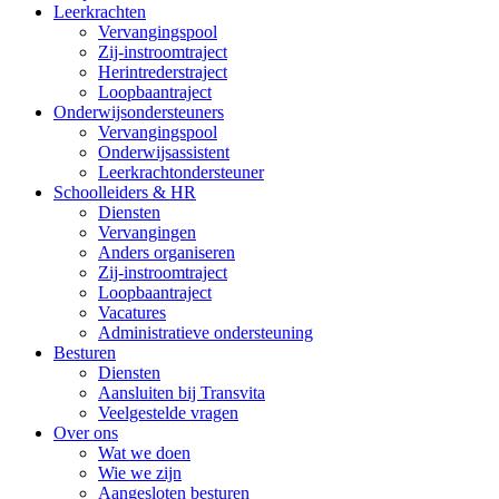
Leerkrachten
Vervangingspool
Zij-instroomtraject
Herintrederstraject
Loopbaantraject
Onderwijsondersteuners
Vervangingspool
Onderwijsassistent
Leerkrachtondersteuner
Schoolleiders & HR
Diensten
Vervangingen
Anders organiseren
Zij-instroomtraject
Loopbaantraject
Vacatures
Administratieve ondersteuning
Besturen
Diensten
Aansluiten bij Transvita
Veelgestelde vragen
Over ons
Wat we doen
Wie we zijn
Aangesloten besturen