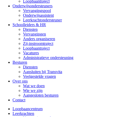
Loopbaantraject
Onderwijsondersteuners
Vervangingspool
Onderwijsassistent
Leerkrachtondersteuner
Schoolleiders & HR
Diensten
Vervangingen
Anders organiseren
Zij-instroomtraject
Loopbaantraject
Vacatures
Administratieve ondersteuning
Besturen
Diensten
Aansluiten bij Transvita
Veelgestelde vragen
Over ons
Wat we doen
Wie we zijn
Aangesloten besturen
Contact
Loopbaancentrum
Leerkrachten