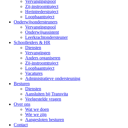
Vervangingspool
Zij-instroomtraject
Herintrederstraject
Loopbaantraject
Onderwijsondersteuners
Vervangingspool
Onderwijsassistent
Leerkrachtondersteuner
Schoolleiders & HR
Diensten
Vervangingen
Anders organiseren
Zij-instroomtraject
Loopbaantraject
Vacatures
Administratieve ondersteuning
Besturen
Diensten
Aansluiten bij Transvita
Veelgestelde vragen
Over ons
Wat we doen
Wie we zijn
Aangesloten besturen
Contact