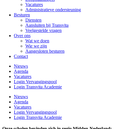
Vacatures
Administratieve ondersteuning
Besturen
Diensten
Aansluiten bij Transvita
Veelgestelde vragen
Over ons
Wat we doen
Wie we zijn
Aangesloten besturen
Contact
Nieuws
Agenda
Vacatures
Login Vervangingspool
Login Transvita Academie
Nieuws
Agenda
Vacatures
Login Vervangingspool
Login Transvita Academie
Onze scholen bevinden zich in regio Midden-Nederland: