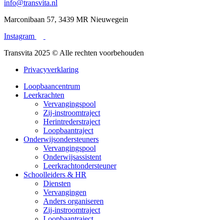
info@transvita.nl
Marconibaan 57, 3439 MR Nieuwegein
Instagram
Transvita 2025 © Alle rechten voorbehouden
Privacyverklaring
Loopbaancentrum
Leerkrachten
Vervangingspool
Zij-instroomtraject
Herintrederstraject
Loopbaantraject
Onderwijsondersteuners
Vervangingspool
Onderwijsassistent
Leerkrachtondersteuner
Schoolleiders & HR
Diensten
Vervangingen
Anders organiseren
Zij-instroomtraject
Loopbaantraject