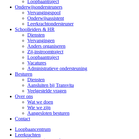
Loopbaantraject
Onderwijsondersteuners
Vervangingspool
Onderwijsassistent
Leerkrachtondersteuner
Schoolleiders & HR
Diensten
Vervangingen
Anders organiseren
Zij-instroomtraject
Loopbaantraject
Vacatures
Administratieve ondersteuning
Besturen
Diensten
Aansluiten bij Transvita
Veelgestelde vragen
Over ons
Wat we doen
Wie we zijn
Aangesloten besturen
Contact
Loopbaancentrum
Leerkrachten