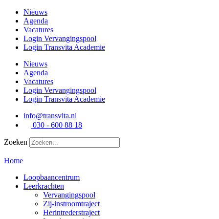
Ga
Nieuws
naar
Agenda
de
Vacatures
inhoud
Login Vervangingspool
Login Transvita Academie
Nieuws
Agenda
Vacatures
Login Vervangingspool
Login Transvita Academie
info@transvita.nl
030 - 600 88 18
Zoeken
Home
Loopbaancentrum
Leerkrachten
Vervangingspool
Zij-instroomtraject
Herintrederstraject