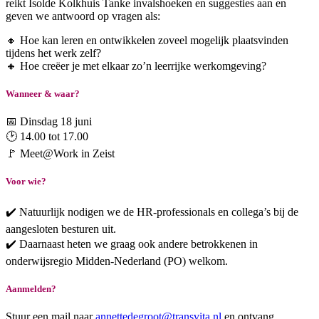
reikt Isolde Kolkhuis Tanke invalshoeken en suggesties aan en
geven we antwoord op vragen als:
🔸 Hoe kan leren en ontwikkelen zoveel mogelijk plaatsvinden
tijdens het werk zelf?
🔸 Hoe creëer je met elkaar zo’n leerrijke werkomgeving?
Wanneer & waar?
📅 Dinsdag 18 juni
🕑 14.00 tot 17.00
🚩 Meet@Work in Zeist
Voor wie?
✔️ Natuurlijk nodigen we de HR-professionals en collega’s bij de
aangesloten besturen uit.
✔️ Daarnaast heten we graag ook andere betrokkenen in
onderwijsregio Midden-Nederland (PO) welkom.
Aanmelden?
Stuur een mail naar
annettedegroot@transvita.nl
en ontvang