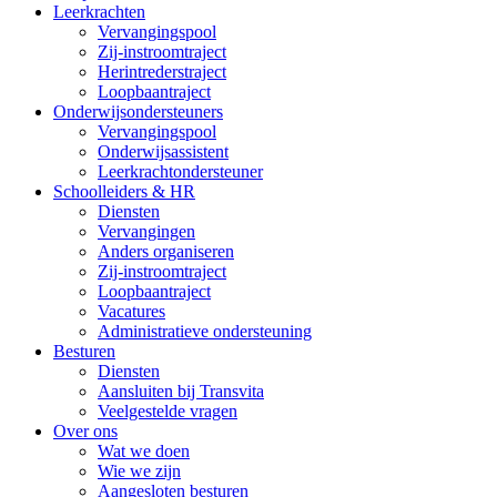
Leerkrachten
Vervangingspool
Zij-instroomtraject
Herintrederstraject
Loopbaantraject
Onderwijsondersteuners
Vervangingspool
Onderwijsassistent
Leerkrachtondersteuner
Schoolleiders & HR
Diensten
Vervangingen
Anders organiseren
Zij-instroomtraject
Loopbaantraject
Vacatures
Administratieve ondersteuning
Besturen
Diensten
Aansluiten bij Transvita
Veelgestelde vragen
Over ons
Wat we doen
Wie we zijn
Aangesloten besturen