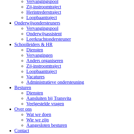
Vervangingspool
Zij-instroomtraject
Herintrederstraject
Loopbaantraject
Onderwijsondersteuners
Vervangingspool
Onderwijsassistent
Leerkrachtondersteuner
Schoolleiders & HR
Diensten
Vervangingen
Anders organiseren
Zij-instroomtraject
Loopbaantraject
Vacatures
Administratieve ondersteuning
Besturen
Diensten
Aansluiten bij Transvita
Veelgestelde vragen
Over ons
Wat we doen
Wie we zijn
Aangesloten besturen
Contact