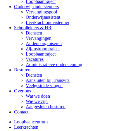
Loopbaantraject
Onderwijsondersteuners
Vervangingspool
Onderwijsassistent
Leerkrachtondersteuner
Schoolleiders & HR
Diensten
Vervangingen
Anders organiseren
Zij-instroomtraject
Loopbaantraject
Vacatures
Administratieve ondersteuning
Besturen
Diensten
Aansluiten bij Transvita
Veelgestelde vragen
Over ons
Wat we doen
Wie we zijn
Aangesloten besturen
Contact
Loopbaancentrum
Leerkrachten