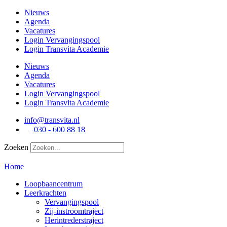
Ga
Nieuws
naar
Agenda
de
Vacatures
inhoud
Login Vervangingspool
Login Transvita Academie
Nieuws
Agenda
Vacatures
Login Vervangingspool
Login Transvita Academie
info@transvita.nl
030 - 600 88 18
Zoeken
Home
Loopbaancentrum
Leerkrachten
Vervangingspool
Zij-instroomtraject
Herintrederstraject