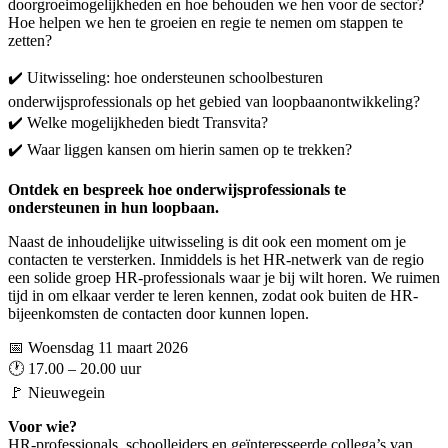
doorgroeimogelijkheden en hoe behouden we hen voor de sector?
Hoe helpen we hen te groeien en regie te nemen om stappen te
zetten?
✔️ Uitwisseling: hoe ondersteunen schoolbesturen
onderwijsprofessionals op het gebied van loopbaanontwikkeling?
✔️ Welke mogelijkheden biedt Transvita?
✔️ Waar liggen kansen om hierin samen op te trekken?
Ontdek en bespreek hoe onderwijsprofessionals te
ondersteunen in hun loopbaan.
Naast de inhoudelijke uitwisseling is dit ook een moment om je
contacten te versterken. Inmiddels is het HR-netwerk van de regio
een solide groep HR-professionals waar je bij wilt horen. We ruimen
tijd in om elkaar verder te leren kennen, zodat ook buiten de HR-
bijeenkomsten de contacten door kunnen lopen.
📅 Woensdag 11 maart 2026
🕐 17.00 – 20.00 uur
🚩 Nieuwegein
Voor wie?
HR-professionals, schoolleiders en geïnteresseerde collega’s van