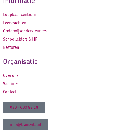
Informatie
Loopbaancentrum
Leerkrachten
Onderwijsondersteuners
Schoolleiders & HR
Besturen
Organisatie
Over ons
Vactures
Contact
030 - 600 88 18
info@transvita.nl