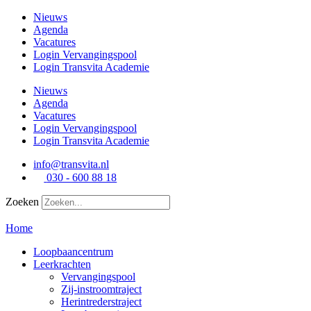
Ga
Nieuws
naar
Agenda
de
Vacatures
inhoud
Login Vervangingspool
Login Transvita Academie
Nieuws
Agenda
Vacatures
Login Vervangingspool
Login Transvita Academie
info@transvita.nl
030 - 600 88 18
Zoeken
Home
Loopbaancentrum
Leerkrachten
Vervangingspool
Zij-instroomtraject
Herintrederstraject