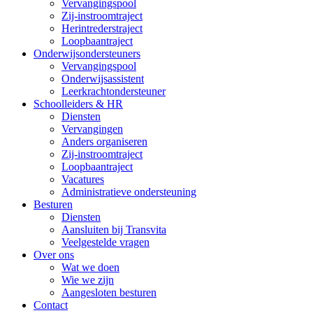
Vervangingspool
Zij-instroomtraject
Herintrederstraject
Loopbaantraject
Onderwijsondersteuners
Vervangingspool
Onderwijsassistent
Leerkrachtondersteuner
Schoolleiders & HR
Diensten
Vervangingen
Anders organiseren
Zij-instroomtraject
Loopbaantraject
Vacatures
Administratieve ondersteuning
Besturen
Diensten
Aansluiten bij Transvita
Veelgestelde vragen
Over ons
Wat we doen
Wie we zijn
Aangesloten besturen
Contact