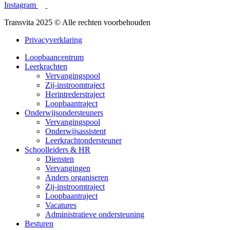
Instagram
Transvita 2025 © Alle rechten voorbehouden
Privacyverklaring
Loopbaancentrum
Leerkrachten
Vervangingspool
Zij-instroomtraject
Herintrederstraject
Loopbaantraject
Onderwijsondersteuners
Vervangingspool
Onderwijsassistent
Leerkrachtondersteuner
Schoolleiders & HR
Diensten
Vervangingen
Anders organiseren
Zij-instroomtraject
Loopbaantraject
Vacatures
Administratieve ondersteuning
Besturen