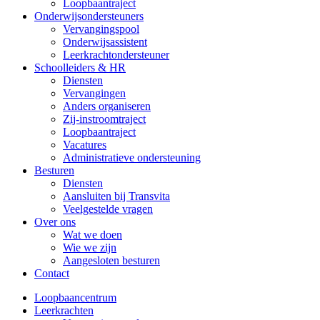
Loopbaantraject
Onderwijsondersteuners
Vervangingspool
Onderwijsassistent
Leerkrachtondersteuner
Schoolleiders & HR
Diensten
Vervangingen
Anders organiseren
Zij-instroomtraject
Loopbaantraject
Vacatures
Administratieve ondersteuning
Besturen
Diensten
Aansluiten bij Transvita
Veelgestelde vragen
Over ons
Wat we doen
Wie we zijn
Aangesloten besturen
Contact
Loopbaancentrum
Leerkrachten