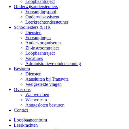
Loopbaantraject
Onderwijsondersteuners
Vervangingspool
Onderwijsassistent
Leerkrachtondersteuner
Schoolleiders & HR
Diensten
Vervangingen
Anders organiseren
Zij-instroomtraject
Loopbaantraject
Vacatures
Administratieve ondersteuning
Besturen
Diensten
Aansluiten bij Transvita
Veelgestelde vragen
Over ons
Wat we doen
Wie we zijn
Aangesloten besturen
Contact
Loopbaancentrum
Leerkrachten