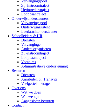
Vervangingspool
Zij-instroomtraject
Herintrederstraject
Loopbaantraject
Onderwijsondersteuners
Vervangingspool
Onderwijsassistent
Leerkrachtondersteuner
Schoolleiders & HR
Diensten
Vervangingen
Anders organiseren
Zij-instroomtraject
Loopbaantraject
Vacatures
Administratieve ondersteuning
Besturen
Diensten
Aansluiten bij Transvita
Veelgestelde vragen
Over ons
Wat we doen
Wie we zijn
Aangesloten besturen
Contact