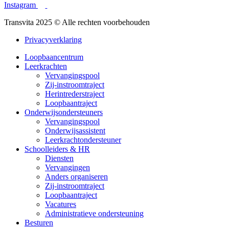
Instagram
Transvita 2025 © Alle rechten voorbehouden
Privacyverklaring
Loopbaancentrum
Leerkrachten
Vervangingspool
Zij-instroomtraject
Herintrederstraject
Loopbaantraject
Onderwijsondersteuners
Vervangingspool
Onderwijsassistent
Leerkrachtondersteuner
Schoolleiders & HR
Diensten
Vervangingen
Anders organiseren
Zij-instroomtraject
Loopbaantraject
Vacatures
Administratieve ondersteuning
Besturen