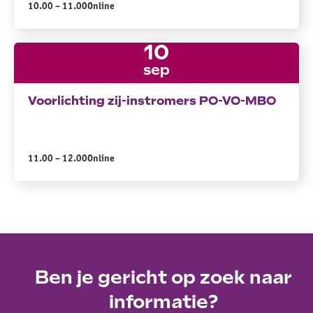
10.00 – 11.00
Online
10
sep
Voorlichting zij-instromers PO-VO-MBO
Voorlichting zij-instromers PO-VO-MBO
11.00 – 12.00
Online
Ben je gericht op zoek naar
informatie?