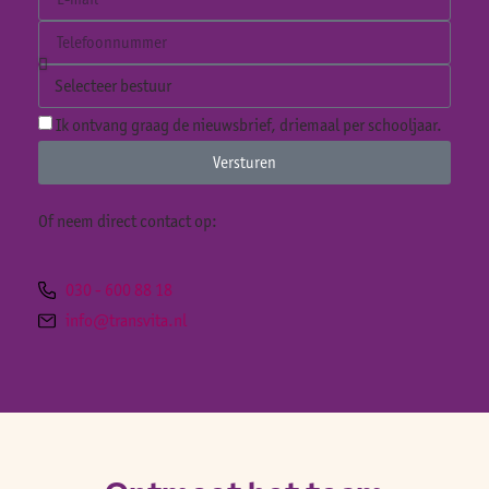
Ik ontvang graag de nieuwsbrief, driemaal per schooljaar.
Versturen
Of neem direct contact op:
030 - 600 88 18
info@transvita.nl