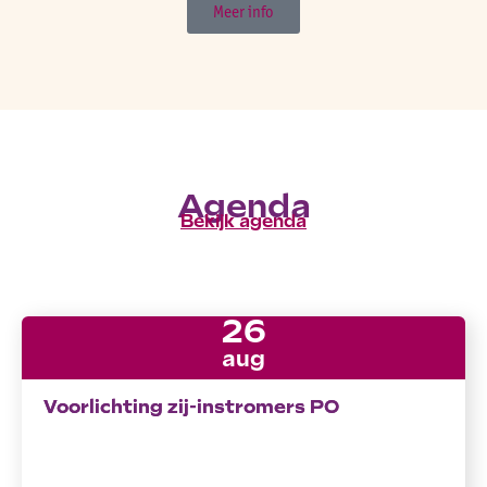
Meer info
Agenda
Bekijk agenda
26
aug
Voorlichting zij-instromers PO
Voorlichting zij-instromers PO