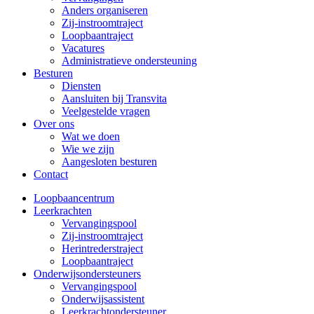
Anders organiseren
Zij-instroomtraject
Loopbaantraject
Vacatures
Administratieve ondersteuning
Besturen
Diensten
Aansluiten bij Transvita
Veelgestelde vragen
Over ons
Wat we doen
Wie we zijn
Aangesloten besturen
Contact
Loopbaancentrum
Leerkrachten
Vervangingspool
Zij-instroomtraject
Herintrederstraject
Loopbaantraject
Onderwijsondersteuners
Vervangingspool
Onderwijsassistent
Leerkrachtondersteuner