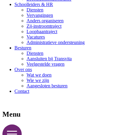
Schoolleiders & HR
Diensten
Vervangingen
Anders organiseren
Zij-instroomtraject
Loopbaantraject
Vacatures
Administratieve ondersteuning
Besturen
Diensten
Aansluiten bij Transvita
Veelgestelde vragen
Over ons
Wat we doen
Wie we zijn
Aangesloten besturen
Contact
Menu