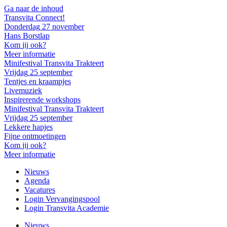
Ga naar de inhoud
Transvita
Connect!
Donderdag
27
november
Hans
Borstlap
Kom
jij
ook?
Meer informatie
Minifestival
Transvita
Trakteert
Vrijdag
25
september
Tentjes
en
kraampjes
Livemuziek
Inspirerende
workshops
Minifestival
Transvita
Trakteert
Vrijdag
25
september
Lekkere
hapjes
Fijne
ontmoetingen
Kom
jij
ook?
Meer informatie
Nieuws
Agenda
Vacatures
Login Vervangingspool
Login Transvita Academie
Nieuws