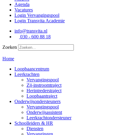
Agenda
Vacatures
Login Vervangingspool
Login Transvita Academie
info@transvita.nl
030 - 600 88 18
Zoeken
Home
Loopbaancentrum
Leerkrachten
Vervangingspool
Zij-instroomtraject
Herintrederstraject
Loopbaantraject
Onderwijsondersteuners
Vervangingspool
Onderwijsassistent
Leerkrachtondersteuner
Schoolleiders & HR
Diensten
Vervangingen