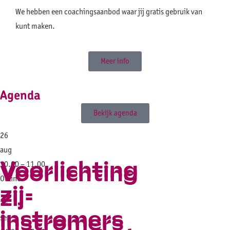
We hebben een coachingsaanbod waar jij gratis gebruik van
kunt maken.
Meer info
Agenda
Bekijk agenda
26
aug
Voorlichting
10.00 – 11.00
Voorlichting
Online
zij-
zij-
14
instromers
instromers
sep