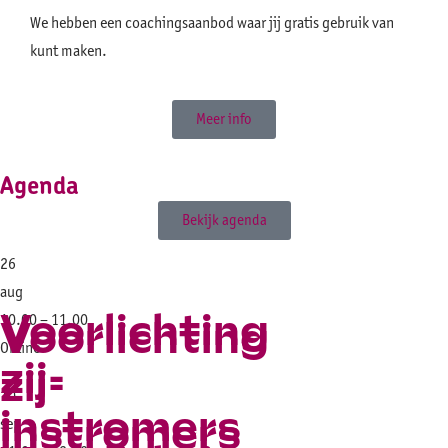
We hebben een coachingsaanbod waar jij gratis gebruik van
kunt maken.
Meer info
Agenda
Bekijk agenda
26
aug
Voorlichting
10.00 – 11.00
Voorlichting
Online
zij-
zij-
10
instromers
instromers
sep